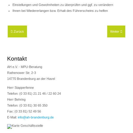
Einstellungen und Gewohnheiten zu überprüfen und ggf. zu verändern
Ihnen bei Wiedererlangen bzw. Erhalt des Führerscheins zu helfen
Zurück
Weiter
Kontakt
AH e.V. - MPU-Beratung
Rathenower Str. 2-3
14770 Brandenburg an der Havel
Herr Stapperfenne
Telefon: (0 33 81) 21 21 46 / 22 60 24
Herr Behring
Telefon: (0 33 81) 30 65 350
Fax: (0 33 81) 52 49 56
E-Mail:
info@ah-brandenburg.de