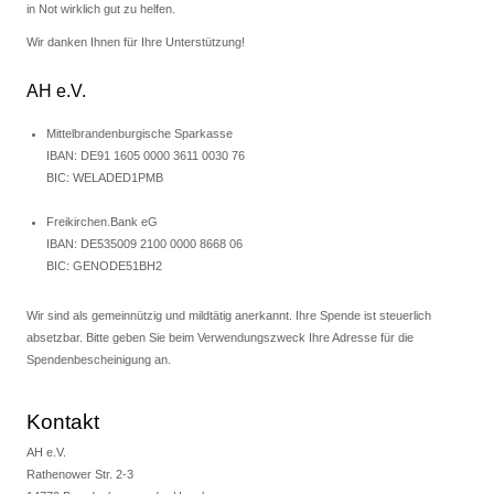
in Not wirklich gut zu helfen.
Wir danken Ihnen für Ihre Unterstützung!
AH e.V.
Mittelbrandenburgische Sparkasse
IBAN: DE91 1605 0000 3611 0030 76
BIC: WELADED1PMB
Freikirchen.Bank eG
IBAN: DE535009 2100 0000 8668 06
BIC: GENODE51BH2
Wir sind als gemeinnützig und mildtätig anerkannt. Ihre Spende ist steuerlich
absetzbar. Bitte geben Sie beim Verwendungszweck Ihre Adresse für die
Spendenbescheinigung an.
Kontakt
AH e.V.
Rathenower Str. 2-3